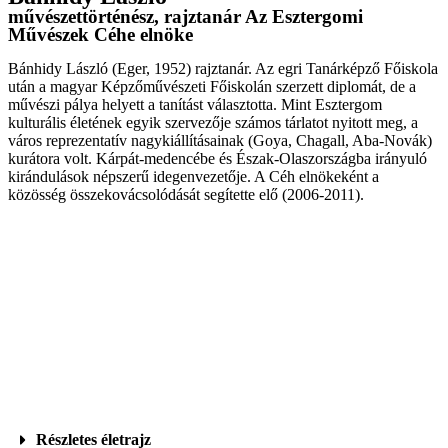
művészettörténész, rajztanár Az Esztergomi
Művészek Céhe elnöke
Bánhidy László (Eger, 1952) rajztanár. Az egri Tanárképző Főiskola
után a magyar Képzőművészeti Főiskolán szerzett diplomát, de a
művészi pálya helyett a tanítást választotta. Mint Esztergom
kulturális életének egyik szervezője számos tárlatot nyitott meg, a
város reprezentatív nagykiállításainak (Goya, Chagall, Aba-Novák)
kurátora volt. Kárpát-medencébe és Észak-Olaszországba irányuló
kirándulások népszerű idegenvezetője. A Céh elnökeként a
közösség összekovácsolódását segítette elő (2006-2011).
Részletes életrajz