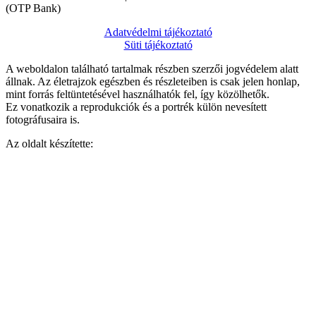
(OTP Bank)
Adatvédelmi tájékoztató
Süti tájékoztató
A weboldalon található tartalmak részben szerzői jogvédelem alatt
állnak. Az életrajzok egészben és részleteiben is csak jelen honlap,
mint forrás feltüntetésével használhatók fel, így közölhetők.
Ez vonatkozik a reprodukciók és a portrék külön nevesített
fotográfusaira is.
Az oldalt készítette:
Empire Design