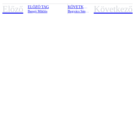
Előző
Következő
ELŐZŐ TAG
KÖVETKEZŐ TAG
Bangó Miklós
Bugyács Sándor