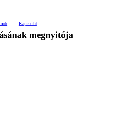
mok
Kapcsolat
tásának megnyitója