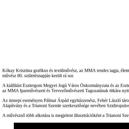
Kókay Krisztina grafikus és textilművész, az MMA rendes tagja, élet
művész 80. születésnapján került rá sor.
A kiállítást Esztergom Megyei Jogú Város Önkormányzata és az Eszt
az MMA Iparművészeti és Tervezőművészeti Tagozatának titkára nyit
Az ünnepi eseményen Pálmai Árpád egyházzenész, Fehér László tárog
Alapítvány és a Trianoni Szemle szerkesztősége nevében Szidiropulo
A művésznő több alkotása is megjelent illusztrációként a Trianoni Sze