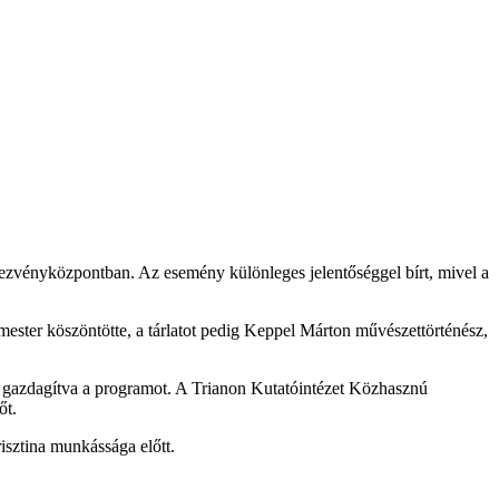
dezvényközpontban. Az esemény különleges jelentőséggel bírt, mivel a
ter köszöntötte, a tárlatot pedig Keppel Márton művészettörténész,
gazdagítva a programot. A Trianon Kutatóintézet Közhasznú
őt.
isztina munkássága előtt.