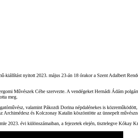
mű-kiállítást nyitott 2023. május 23-án 18 órakor a Szent Adalbert Ren
ergomi Művészek Céhe szervezte. A vendégeket Hernádi Ádám polgármes
otta meg.
atóművész, valamint Pákozdi Dorina népdalénekes is közreműködött, 
sz Archimédesz és Kolczonay Katalin köszöntötte az ünnepelt művészn
mle 2023. évi különszámaiban, a fejezetek elején, tisztelegve Kókay Kr