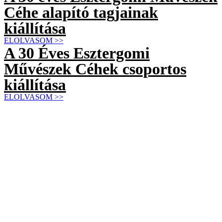
Céhe alapító tagjainak
kiállítása
ELOLVASOM >>
A 30 Éves Esztergomi
Művészek Céhek csoportos
kiállítása
ELOLVASOM >>