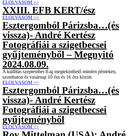
ELOLVASOM >>
XXIII. EFB KERT/ész
ELOLVASOM >>
Esztergomból Párizsba…(és
vissza)- André Kertész
Fotográfiái a szigetbecsei
gyűjteményből – Megnyitó
2024.08.09.
A kiállítás szeptember 8-ig megtekinthető minden pénteken,
szombaton és vasárnap 10 óra és 16 óra között.
ELOLVASOM >>
Esztergomból Párizsba…(és
vissza)- André Kertész
Fotográfiái a szigetbecsei
gyűjteményből
ELOLVASOM >>
Roy Mittelman (USA): André