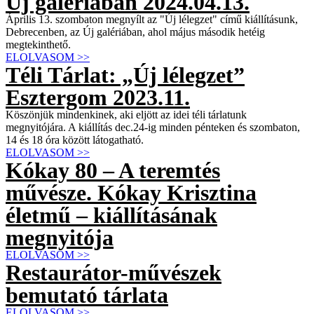
Új galériában 2024.04.13.
Április 13. szombaton megnyílt az "Új lélegzet" című kiállításunk,
Debrecenben, az Új galériában, ahol május második hetéig
megtekinthető.
ELOLVASOM >>
Téli Tárlat: „Új lélegzet”
Esztergom 2023.11.
Köszönjük mindenkinek, aki eljött az idei téli tárlatunk
megnyitójára. A kiállítás dec.24-ig minden pénteken és szombaton,
14 és 18 óra között látogatható.
ELOLVASOM >>
Kókay 80 – A teremtés
művésze. Kókay Krisztina
életmű – kiállításának
megnyitója
ELOLVASOM >>
Restaurátor-művészek
bemutató tárlata
ELOLVASOM >>