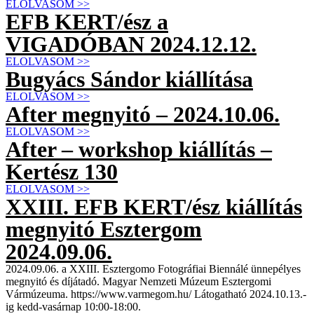
ELOLVASOM >>
EFB KERT/ész a
VIGADÓBAN 2024.12.12.
ELOLVASOM >>
Bugyács Sándor kiállítása
ELOLVASOM >>
After megnyitó – 2024.10.06.
ELOLVASOM >>
After – workshop kiállítás –
Kertész 130
ELOLVASOM >>
XXIII. EFB KERT/ész kiállítás
megnyitó Esztergom
2024.09.06.
2024.09.06. a XXIII. Esztergomo Fotográfiai Biennálé ünnepélyes
megnyitó és díjátadó. Magyar Nemzeti Múzeum Esztergomi
Vármúzeuma. https://www.varmegom.hu/ Látogatható 2024.10.13.-
ig kedd-vasárnap 10:00-18:00.