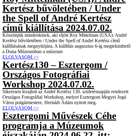
Kertész bűvöletében / Under
the Spell of André Kertész
című kiállítása 2024.07.02.
Köszönjük mindenkinek, aki eljött Roy Mittelman (USA): André
Kertész bűvöletében / Under the Spell of André Kertész című
kiállításának megnyitójára. A kiállítás augusztus 6-ig megtekinthető
a Duna Múzeumban a múzeum
ELOLVASOM >>
Kertész130 – Esztergom /
Országos Fotográfiai
Workshop 2024.07.02.
Sikeresen lezajlott az André Kertész 130. születésnapján rendezett
Országos Fotográfiai Workshop, melyet Esztergom Megyei Jogú
Város polgármestere, Hernádi Ádám nyitott meg.
ELOLVASOM >>
Esztergomi Művészek Céhe
programja a Múzeumok
éjszakáján 2024.06.22. itt: