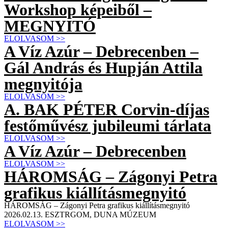
Workshop képeiből –
MEGNYITÓ
ELOLVASOM >>
A Víz Azúr – Debrecenben –
Gál András és Hupján Attila
megnyitója
ELOLVASOM >>
A. BAK PÉTER Corvin-díjas
festőművész jubileumi tárlata
ELOLVASOM >>
A Víz Azúr – Debrecenben
ELOLVASOM >>
HÁROMSÁG – Zágonyi Petra
grafikus kiállításmegnyitó
HÁROMSÁG – Zágonyi Petra grafikus kiállításmegnyitó
2026.02.13. ESZTRGOM, DUNA MÚZEUM
ELOLVASOM >>